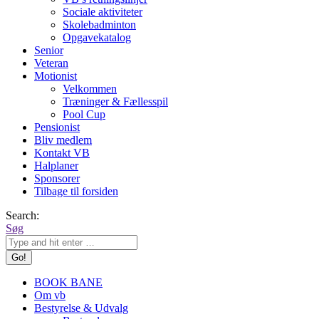
Sociale aktiviteter
Skolebadminton
Opgavekatalog
Senior
Veteran
Motionist
Velkommen
Træninger & Fællesspil
Pool Cup
Pensionist
Bliv medlem
Kontakt VB
Halplaner
Sponsorer
Tilbage til forsiden
Search:
Søg
BOOK BANE
Om vb
Bestyrelse & Udvalg