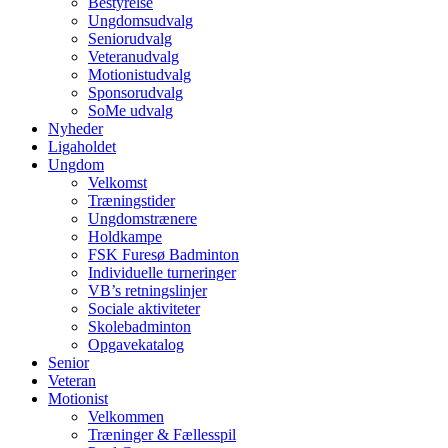
Bestyrelse
Ungdomsudvalg
Seniorudvalg
Veteranudvalg
Motionistudvalg
Sponsorudvalg
SoMe udvalg
Nyheder
Ligaholdet
Ungdom
Velkomst
Træningstider
Ungdomstrænere
Holdkampe
FSK Furesø Badminton
Individuelle turneringer
VB’s retningslinjer
Sociale aktiviteter
Skolebadminton
Opgavekatalog
Senior
Veteran
Motionist
Velkommen
Træninger & Fællesspil