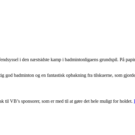
Vendsyssel i den næstsidste kamp i badmintonligaens grundspil. På pap
tig god badminton og en fantastisk opbakning fra tilskuerne, som gjor
k til VB’s sponsorer, som er med til at gøre det hele muligt for holdet.