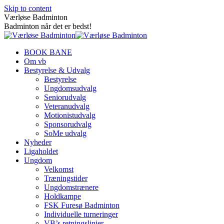
Skip to content
Værløse Badminton
Badminton når det er bedst!
BOOK BANE
Om vb
Bestyrelse & Udvalg
Bestyrelse
Ungdomsudvalg
Seniorudvalg
Veteranudvalg
Motionistudvalg
Sponsorudvalg
SoMe udvalg
Nyheder
Ligaholdet
Ungdom
Velkomst
Træningstider
Ungdomstrænere
Holdkampe
FSK Furesø Badminton
Individuelle turneringer
VB’s retningslinjer