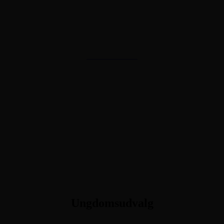
BESTYRELSESMEDLEM
Mathias Nielsen
SUPPLEANT
Rikke Budden
SUPPLEANT
Rasmus Hjalgrim
Ungdomsudvalg