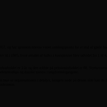
7, og har igennem tiderne været samlingspunkt for et utal af glade bad
il i 1985, hvor antallet af haller i komplekset blev udvidet fra 1 til 4
initonholdet er 3 år og den ældste på pensionistholdet er 88. Styrkemæ
badmintonliga og danske mestre i ungdomsårgangene.
 kan man se organisationen i detaljer, længere nede på denne side kan du 
 badminton.