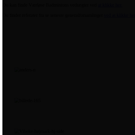
Du kan finde Værløse Badmintons vedtægter ved
at klikke her.
Du finder referater fra se seneste generalforsamlinger
ved at klikke her