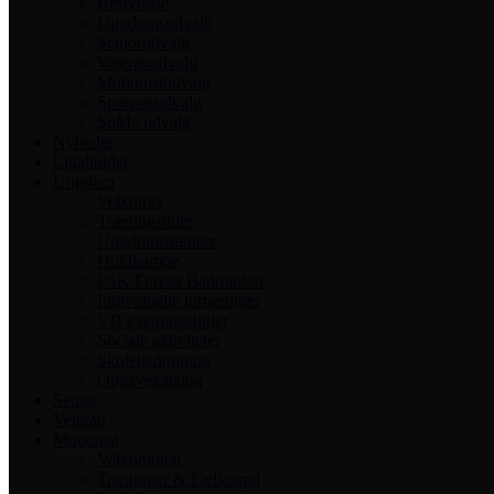
Bestyrelse
Ungdomsudvalg
Seniorudvalg
Veteranudvalg
Motionistudvalg
Sponsorudvalg
SoMe udvalg
Nyheder
Ligaholdet
Ungdom
Velkomst
Træningstider
Ungdomstrænere
Holdkampe
FSK Furesø Badminton
Individuelle turneringer
VB’s retningslinjer
Sociale aktiviteter
Skolebadminton
Opgavekatalog
Senior
Veteran
Motionist
Velkommen
Træninger & Fællesspil