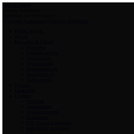
Skip to content
Værløse Badminton
Badminton når det er bedst!
BOOK BANE
Om vb
Bestyrelse & Udvalg
Bestyrelse
Ungdomsudvalg
Seniorudvalg
Veteranudvalg
Motionistudvalg
Sponsorudvalg
SoMe udvalg
Nyheder
Ligaholdet
Ungdom
Velkomst
Træningstider
Ungdomstrænere
Holdkampe
FSK Furesø Badminton
Individuelle turneringer
VB’s retningslinjer