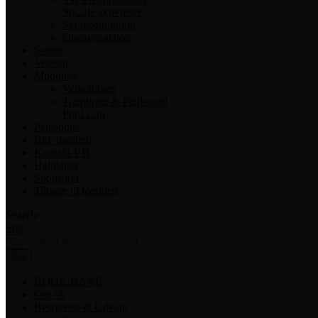
Sociale aktiviteter
Skolebadminton
Opgavekatalog
Senior
Veteran
Motionist
Velkommen
Træninger & Fællesspil
Pool Cup
Pensionist
Bliv medlem
Kontakt VB
Halplaner
Sponsorer
Tilbage til forsiden
Search:
Søg
BOOK BANE
Om vb
Bestyrelse & Udvalg