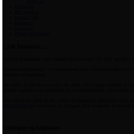
Pool Cup
Pensionist
Bliv medlem
Kontakt VB
Halplaner
Sponsorer
Tilbage til forsiden
Lidt historie…
Værløse Badminton, som i daglig tale benævnes VB, blev oprettet i 195
Klubben har hjemsted i Værløsehallerne, som i sin nuværende form blev t
anvendes til badminton.
Der spilles på alle niveauer og i alle aldre. VB’s yngste medlem på m
på både ungdoms- og motionisthold, til medaljekampe i den danske 
Kort sagt er der plads til alle. Under de forskellige afdelingers sider
Bliv medlem
kan du se hvad du skal gøre, hvis du ønsker at starte til
Vedtægter og halplaner