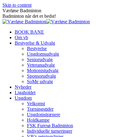
Skip to content
Værløse Badminton
Badminton når det er bedst!
BOOK BANE
Om vb
Bestyrelse & Udvalg
Bestyrelse
Ungdomsudvalg
Seniorudvalg
Veteranudvalg
Motionistudvalg
Sponsorudvalg
SoMe udvalg
Nyheder
Ligaholdet
Ungdom
Velkomst
Træningstider
Ungdomstrænere
Holdkampe
FSK Furesø Badminton
Individuelle turneringer
VB’s retningslinjer