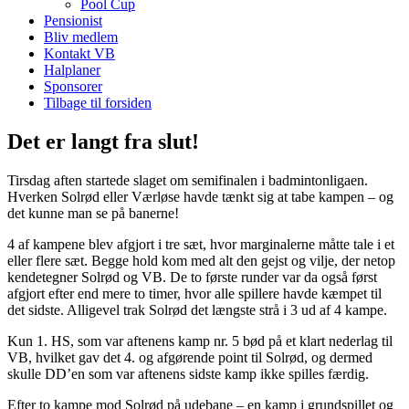
Pool Cup
Pensionist
Bliv medlem
Kontakt VB
Halplaner
Sponsorer
Tilbage til forsiden
Det er langt fra slut!
Tirsdag aften startede slaget om semifinalen i badmintonligaen.
Hverken Solrød eller Værløse havde tænkt sig at tabe kampen – og
det kunne man se på banerne!
4 af kampene blev afgjort i tre sæt, hvor marginalerne måtte tale i et
eller flere sæt. Begge hold kom med alt den gejst og vilje, der netop
kendetegner Solrød og VB. De to første runder var da også først
afgjort efter end mere to timer, hvor alle spillere havde kæmpet til
det sidste. Alligevel trak Solrød det længste strå i 3 ud af 4 kampe.
Kun 1. HS, som var aftenens kamp nr. 5 bød på et klart nederlag til
VB, hvilket gav det 4. og afgørende point til Solrød, og dermed
skulle DD’en som var aftenens sidste kamp ikke spilles færdig.
Efter to kampe mod Solrød på udebane – en kamp i grundspillet og