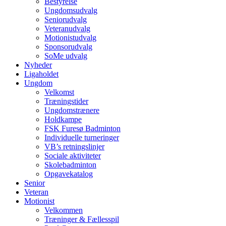
Bestyrelse
Ungdomsudvalg
Seniorudvalg
Veteranudvalg
Motionistudvalg
Sponsorudvalg
SoMe udvalg
Nyheder
Ligaholdet
Ungdom
Velkomst
Træningstider
Ungdomstrænere
Holdkampe
FSK Furesø Badminton
Individuelle turneringer
VB’s retningslinjer
Sociale aktiviteter
Skolebadminton
Opgavekatalog
Senior
Veteran
Motionist
Velkommen
Træninger & Fællesspil