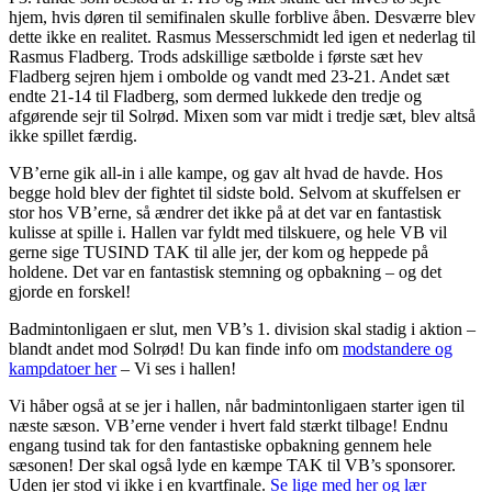
hjem, hvis døren til semifinalen skulle forblive åben. Desværre blev
dette ikke en realitet. Rasmus Messerschmidt led igen et nederlag til
Rasmus Fladberg. Trods adskillige sætbolde i første sæt hev
Fladberg sejren hjem i ombolde og vandt med 23-21. Andet sæt
endte 21-14 til Fladberg, som dermed lukkede den tredje og
afgørende sejr til Solrød. Mixen som var midt i tredje sæt, blev altså
ikke spillet færdig.
VB’erne gik all-in i alle kampe, og gav alt hvad de havde. Hos
begge hold blev der fightet til sidste bold. Selvom at skuffelsen er
stor hos VB’erne, så ændrer det ikke på at det var en fantastisk
kulisse at spille i. Hallen var fyldt med tilskuere, og hele VB vil
gerne sige TUSIND TAK til alle jer, der kom og heppede på
holdene. Det var en fantastisk stemning og opbakning – og det
gjorde en forskel!
Badmintonligaen er slut, men VB’s 1. division skal stadig i aktion –
blandt andet mod Solrød! Du kan finde info om
modstandere og
kampdatoer her
– Vi ses i hallen!
Vi håber også at se jer i hallen, når badmintonligaen starter igen til
næste sæson. VB’erne vender i hvert fald stærkt tilbage! Endnu
engang tusind tak for den fantastiske opbakning gennem hele
sæsonen! Der skal også lyde en kæmpe TAK til VB’s sponsorer.
Uden jer stod vi ikke i en kvartfinale.
Se lige med her og lær