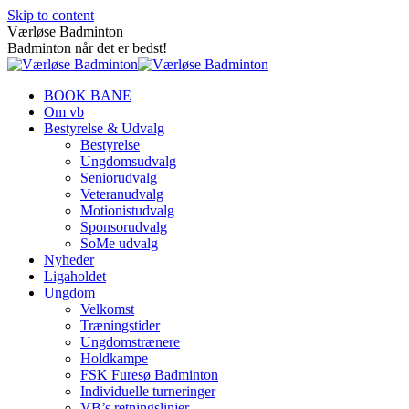
Skip to content
Værløse Badminton
Badminton når det er bedst!
BOOK BANE
Om vb
Bestyrelse & Udvalg
Bestyrelse
Ungdomsudvalg
Seniorudvalg
Veteranudvalg
Motionistudvalg
Sponsorudvalg
SoMe udvalg
Nyheder
Ligaholdet
Ungdom
Velkomst
Træningstider
Ungdomstrænere
Holdkampe
FSK Furesø Badminton
Individuelle turneringer
VB’s retningslinjer