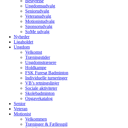
Bestyrelse
Ungdomsudvalg
Seniorudvalg
Veteranudvalg
Motionistudvalg
Sponsorudvalg
SoMe udvalg
Nyheder
Ligaholdet
Ungdom
Velkomst
Træningstider
Ungdomstrænere
Holdkampe
FSK Furesø Badminton
Individuelle turneringer
VB’s retningslinjer
Sociale aktiviteter
Skolebadminton
Opgavekatalog
Senior
Veteran
Motionist
Velkommen
Træninger & Fællesspil