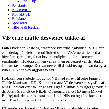
Pool Cup
Pensionist
Bliv medlem
Kontakt VB
Halplaner
Sponsorer
Tilbage til forsiden
VB’erne måtte desværre takke af
I aftes blev den sidste og afgørende kvartfinale afviklet i VB. Efter
et nederlag på udebane mod Solrød skulle VB’erne starte med at
hive fire sejre hjem, for at bevare muligheden for at komme i
semifinalen. Holdopstilingen var ny, men på papiret var der stadig
tale om tætte kampe. Der var nerver til det sidste, og det var da også
kun 1. HS der blev afgjort i to sæt.
Holdkampen startede flot ud for VB med en sejr til Julie Finne og
Thilde Mattisson i DD. Kort efter måtte AT desværre se sig slået af
Mia Blichfeldt efter tre lange sæt. Også 2. runde blev ligeligt fordelt
da Søren Gravholt og Nikolaj Overgaard vandt HD mens Mikkel
Enghøj trak det korteste strå mod Jacob Nilsson og tabte knebent
med 19-21 i tredje sæt efter en flot indsats.
I 3. runde som bestod af 1. HS og Mix skulle der hives to sejre