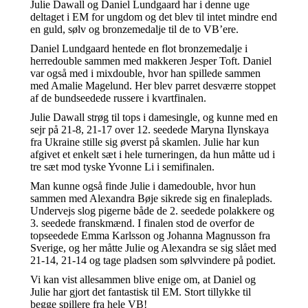
Julie Dawall og Daniel Lundgaard har i denne uge
deltaget i EM for ungdom og det blev til intet mindre end
en guld, sølv og bronzemedalje til de to VB’ere.
Daniel Lundgaard hentede en flot bronzemedalje i
herredouble sammen med makkeren Jesper Toft. Daniel
var også med i mixdouble, hvor han spillede sammen
med Amalie Magelund. Her blev parret desværre stoppet
af de bundseedede russere i kvartfinalen.
Julie Dawall strøg til tops i damesingle, og kunne med en
sejr på 21-8, 21-17 over 12. seedede Maryna Ilynskaya
fra Ukraine stille sig øverst på skamlen. Julie har kun
afgivet et enkelt sæt i hele turneringen, da hun måtte ud i
tre sæt mod tyske Yvonne Li i semifinalen.
Man kunne også finde Julie i damedouble, hvor hun
sammen med Alexandra Bøje sikrede sig en finaleplads.
Undervejs slog pigerne både de 2. seedede polakkere og
3. seedede franskmænd. I finalen stod de overfor de
topseedede Emma Karlsson og Johanna Magnusson fra
Sverige, og her måtte Julie og Alexandra se sig slået med
21-14, 21-14 og tage pladsen som sølvvindere på podiet.
Vi kan vist allesammen blive enige om, at Daniel og
Julie har gjort det fantastisk til EM. Stort tillykke til
begge spillere fra hele VB!