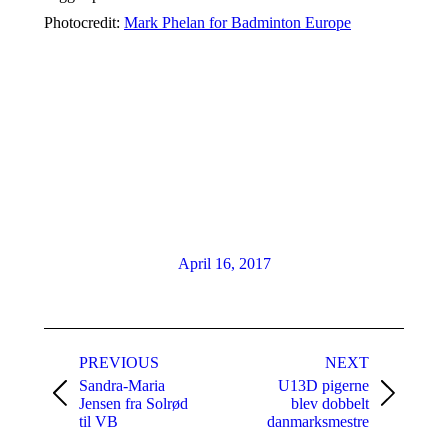
Photocredit:
Mark Phelan for Badminton Europe
April 16, 2017
Post
PREVIOUS
NEXT
navigation
Sandra-Maria
U13D pigerne
Previous
Next
Jensen fra Solrød
blev dobbelt
post:
post:
til VB
danmarksmestre