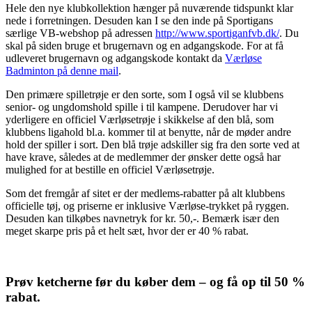
Hele den nye klubkollektion hænger på nuværende tidspunkt klar
nede i forretningen. Desuden kan I se den inde på Sportigans
særlige VB-webshop på adressen
http://www.sportiganfvb.dk/
. Du
skal på siden bruge et brugernavn og en adgangskode. For at få
udleveret brugernavn og adgangskode kontakt da
Værløse
Badminton på denne mail
.
Den primære spilletrøje er den sorte, som I også vil se klubbens
senior- og ungdomshold spille i til kampene. Derudover har vi
yderligere en officiel Værløsetrøje i skikkelse af den blå, som
klubbens ligahold bl.a. kommer til at benytte, når de møder andre
hold der spiller i sort. Den blå trøje adskiller sig fra den sorte ved at
have krave, således at de medlemmer der ønsker dette også har
mulighed for at bestille en officiel Værløsetrøje.
Som det fremgår af sitet er der medlems-rabatter på alt klubbens
officielle tøj, og priserne er inklusive Værløse-trykket på ryggen.
Desuden kan tilkøbes navnetryk for kr. 50,-. Bemærk især den
meget skarpe pris på et helt sæt, hvor der er 40 % rabat.
Prøv ketcherne før du køber dem – og få op til 50 %
rabat.