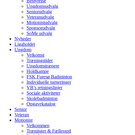
Bestyrelse
Ungdomsudvalg
Seniorudvalg
Veteranudvalg
Motionistudvalg
Sponsorudvalg
SoMe udvalg
Nyheder
Ligaholdet
Ungdom
Velkomst
Træningstider
Ungdomstrænere
Holdkampe
FSK Furesø Badminton
Individuelle turneringer
VB’s retningslinjer
Sociale aktiviteter
Skolebadminton
Opgavekatalog
Senior
Veteran
Motionist
Velkommen
Træninger & Fællesspil