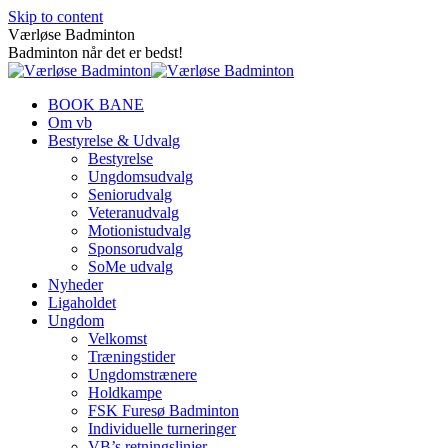
Skip to content
Værløse Badminton
Badminton når det er bedst!
BOOK BANE
Om vb
Bestyrelse & Udvalg
Bestyrelse
Ungdomsudvalg
Seniorudvalg
Veteranudvalg
Motionistudvalg
Sponsorudvalg
SoMe udvalg
Nyheder
Ligaholdet
Ungdom
Velkomst
Træningstider
Ungdomstrænere
Holdkampe
FSK Furesø Badminton
Individuelle turneringer
VB’s retningslinjer