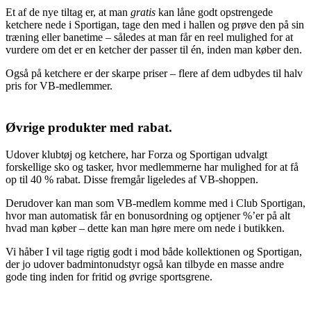
Et af de nye tiltag er, at man
gratis
kan låne godt opstrengede
ketchere nede i Sportigan, tage den med i hallen og prøve den på sin
træning eller banetime – således at man får en reel mulighed for at
vurdere om det er en ketcher der passer til én, inden man køber den.
Også på ketchere er der skarpe priser – flere af dem udbydes til halv
pris for VB-medlemmer.
Øvrige produkter med rabat.
Udover klubtøj og ketchere, har Forza og Sportigan udvalgt
forskellige sko og tasker, hvor medlemmerne har mulighed for at få
op til 40 % rabat. Disse fremgår ligeledes af VB-shoppen.
Derudover kan man som VB-medlem komme med i Club Sportigan,
hvor man automatisk får en bonusordning og optjener %’er på alt
hvad man køber – dette kan man høre mere om nede i butikken.
Vi håber I vil tage rigtig godt i mod både kollektionen og Sportigan,
der jo udover badmintonudstyr også kan tilbyde en masse andre
gode ting inden for fritid og øvrige sportsgrene.