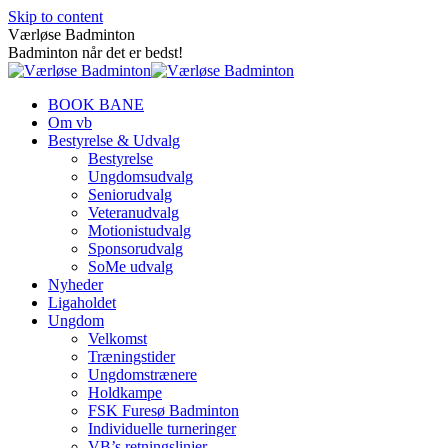
Skip to content
Værløse Badminton
Badminton når det er bedst!
BOOK BANE
Om vb
Bestyrelse & Udvalg
Bestyrelse
Ungdomsudvalg
Seniorudvalg
Veteranudvalg
Motionistudvalg
Sponsorudvalg
SoMe udvalg
Nyheder
Ligaholdet
Ungdom
Velkomst
Træningstider
Ungdomstrænere
Holdkampe
FSK Furesø Badminton
Individuelle turneringer
VB’s retningslinjer