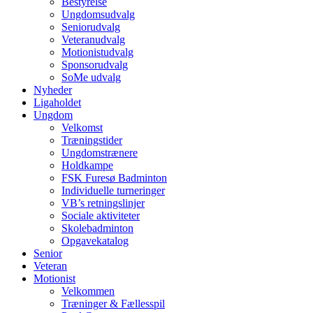
Bestyrelse
Ungdomsudvalg
Seniorudvalg
Veteranudvalg
Motionistudvalg
Sponsorudvalg
SoMe udvalg
Nyheder
Ligaholdet
Ungdom
Velkomst
Træningstider
Ungdomstrænere
Holdkampe
FSK Furesø Badminton
Individuelle turneringer
VB’s retningslinjer
Sociale aktiviteter
Skolebadminton
Opgavekatalog
Senior
Veteran
Motionist
Velkommen
Træninger & Fællesspil