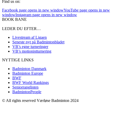
Find us on:
Facebook page opens in new window
YouTube page opens in new
window
Instagram page opens in new window
BOOK BANE
LEDER DU EFTER…
Livestream af Ligaen
Seneste nyt på Badmintonbladet
VB’s egne turneringer
VB’s motionistturnering
NYTTIGE LINKS
Badminton Danmark
Badminton Europe
BWF
BWF World Rankings
Seniorranglisten
BadmintonPeople
© All rights reserved Værløse Badminton 2024