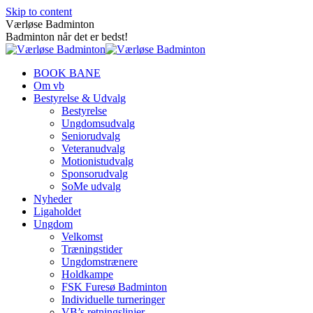
Skip to content
Værløse Badminton
Badminton når det er bedst!
BOOK BANE
Om vb
Bestyrelse & Udvalg
Bestyrelse
Ungdomsudvalg
Seniorudvalg
Veteranudvalg
Motionistudvalg
Sponsorudvalg
SoMe udvalg
Nyheder
Ligaholdet
Ungdom
Velkomst
Træningstider
Ungdomstrænere
Holdkampe
FSK Furesø Badminton
Individuelle turneringer
VB’s retningslinjer