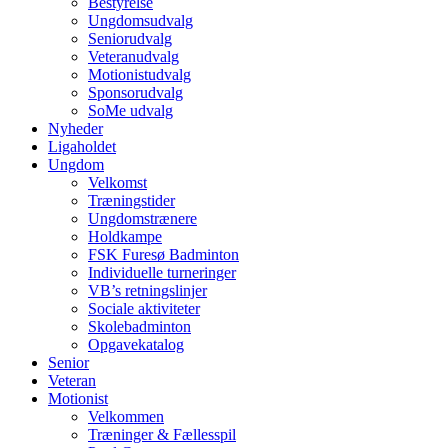
Bestyrelse
Ungdomsudvalg
Seniorudvalg
Veteranudvalg
Motionistudvalg
Sponsorudvalg
SoMe udvalg
Nyheder
Ligaholdet
Ungdom
Velkomst
Træningstider
Ungdomstrænere
Holdkampe
FSK Furesø Badminton
Individuelle turneringer
VB’s retningslinjer
Sociale aktiviteter
Skolebadminton
Opgavekatalog
Senior
Veteran
Motionist
Velkommen
Træninger & Fællesspil