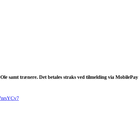
s Ole samt trænere. Det betales straks ved tilmelding via MobileP
nrsYCv7