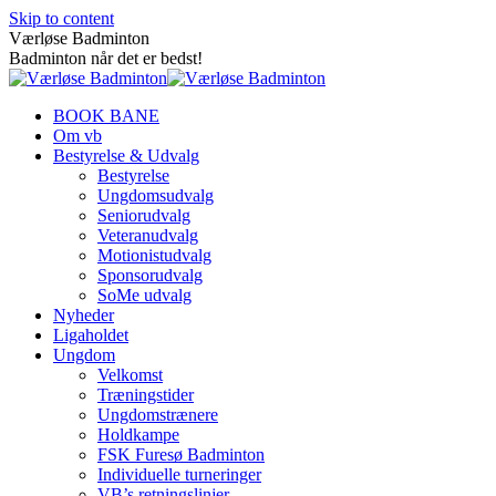
Skip to content
Værløse Badminton
Badminton når det er bedst!
BOOK BANE
Om vb
Bestyrelse & Udvalg
Bestyrelse
Ungdomsudvalg
Seniorudvalg
Veteranudvalg
Motionistudvalg
Sponsorudvalg
SoMe udvalg
Nyheder
Ligaholdet
Ungdom
Velkomst
Træningstider
Ungdomstrænere
Holdkampe
FSK Furesø Badminton
Individuelle turneringer
VB’s retningslinjer