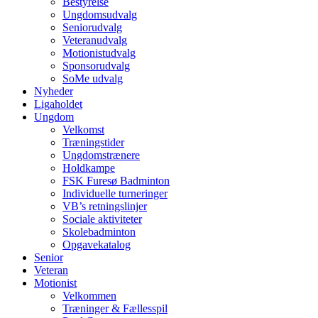
Bestyrelse
Ungdomsudvalg
Seniorudvalg
Veteranudvalg
Motionistudvalg
Sponsorudvalg
SoMe udvalg
Nyheder
Ligaholdet
Ungdom
Velkomst
Træningstider
Ungdomstrænere
Holdkampe
FSK Furesø Badminton
Individuelle turneringer
VB’s retningslinjer
Sociale aktiviteter
Skolebadminton
Opgavekatalog
Senior
Veteran
Motionist
Velkommen
Træninger & Fællesspil