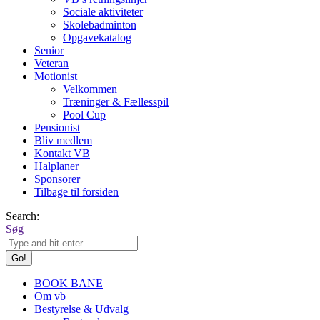
Sociale aktiviteter
Skolebadminton
Opgavekatalog
Senior
Veteran
Motionist
Velkommen
Træninger & Fællesspil
Pool Cup
Pensionist
Bliv medlem
Kontakt VB
Halplaner
Sponsorer
Tilbage til forsiden
Search:
Søg
BOOK BANE
Om vb
Bestyrelse & Udvalg