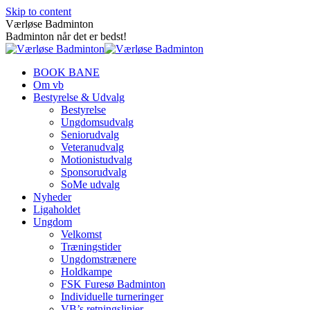
Skip to content
Værløse Badminton
Badminton når det er bedst!
BOOK BANE
Om vb
Bestyrelse & Udvalg
Bestyrelse
Ungdomsudvalg
Seniorudvalg
Veteranudvalg
Motionistudvalg
Sponsorudvalg
SoMe udvalg
Nyheder
Ligaholdet
Ungdom
Velkomst
Træningstider
Ungdomstrænere
Holdkampe
FSK Furesø Badminton
Individuelle turneringer
VB’s retningslinjer