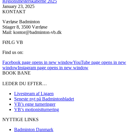
Regionsmesterskaberne 2025
January 23, 2025
KONTAKT
Værløse Badminton
Stiager 8, 3500 Værløse
Mail: kontor@badminton-vb.dk
FØLG VB
Find us on:
Facebook page opens in new window
YouTube page opens in new
window
Instagram page opens in new window
BOOK BANE
LEDER DU EFTER…
Livestream af Ligaen
Seneste nyt på Badmintonbladet
VB’s egne turneringer
VB’s motionistturnering
NYTTIGE LINKS
Badminton Danmark