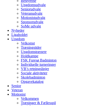
Bestyrelse
Ungdomsudvalg
Seniorudvalg
Veteranudvalg
Motionistudvalg
Sponsorudvalg
SoMe udvalg
Nyheder
Ligaholdet
Ungdom
Velkomst
Træningstider
Ungdomstrænere
Holdkampe
FSK Furesø Badminton
Individuelle turneringer
VB’s retningslinjer
Sociale aktiviteter
Skolebadminton
Opgavekatalog
Senior
Veteran
Motionist
Velkommen
Træninger & Fællesspil