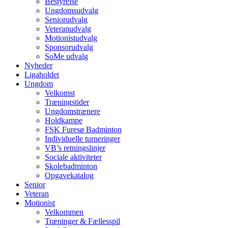
Bestyrelse
Ungdomsudvalg
Seniorudvalg
Veteranudvalg
Motionistudvalg
Sponsorudvalg
SoMe udvalg
Nyheder
Ligaholdet
Ungdom
Velkomst
Træningstider
Ungdomstrænere
Holdkampe
FSK Furesø Badminton
Individuelle turneringer
VB’s retningslinjer
Sociale aktiviteter
Skolebadminton
Opgavekatalog
Senior
Veteran
Motionist
Velkommen
Træninger & Fællesspil