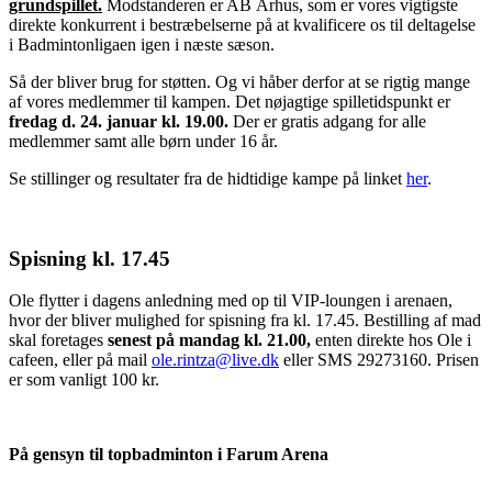
grundspillet.
Modstanderen er AB Århus, som er vores vigtigste
direkte konkurrent i bestræbelserne på at kvalificere os til deltagelse
i Badmintonligaen igen i næste sæson.
Så der bliver brug for støtten. Og vi håber derfor at se rigtig mange
af vores medlemmer til kampen. Det nøjagtige spilletidspunkt er
fredag d. 24. januar kl. 19.00.
Der er gratis adgang for alle
medlemmer samt alle børn under 16 år.
Se stillinger og resultater fra de hidtidige kampe på linket
her
.
Spisning kl. 17.45
Ole flytter i dagens anledning med op til VIP-loungen i arenaen,
hvor der bliver mulighed for spisning fra kl. 17.45. Bestilling af mad
skal foretages
senest på mandag kl. 21.00,
enten direkte hos Ole i
cafeen, eller på mail
ole.rintza@live.dk
eller SMS 29273160. Prisen
er som vanligt 100 kr.
På gensyn til topbadminton i Farum Arena