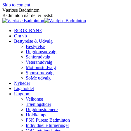
Skip to content
Værløse Badminton
Badminton når det er bedst!
BOOK BANE
Om vb
Bestyrelse & Udvalg
Bestyrelse
Ungdomsudvalg
Seniorudvalg
Veteranudvalg
Motionistudvalg
Sponsorudvalg
SoMe udvalg
Nyheder
Ligaholdet
Ungdom
Velkomst
Træningstider
Ungdomstrænere
Holdkampe
FSK Furesø Badminton
Individuelle turneringer
VB’s retningslinjer