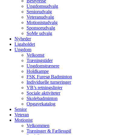
Bestyrelse
Ungdomsudvalg
Seniorudvalg
Veteranudvalg
Motionistudvalg
Sponsorudvalg
SoMe udvalg
Nyheder
Ligaholdet
Ungdom
Velkomst
Træningstider
Ungdomstrænere
Holdkampe
FSK Furesø Badminton
Individuelle turneringer
VB’s retningslinjer
Sociale aktiviteter
Skolebadminton
Opgavekatalog
Senior
Veteran
Motionist
Velkommen
Træninger & Fællesspil