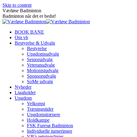
Skip to content
Værløse Badminton
Badminton når det er bedst!
BOOK BANE
Om vb
Bestyrelse & Udvalg
Bestyrelse
Ungdomsudvalg
Seniorudvalg
Veteranudvalg
Motionistudvalg
Sponsorudvalg
SoMe udvalg
Nyheder
Ligaholdet
Ungdom
Velkomst
Træningstider
Ungdomstrænere
Holdkampe
FSK Furesø Badminton
Individuelle turneringer
VB’s retningslinjer