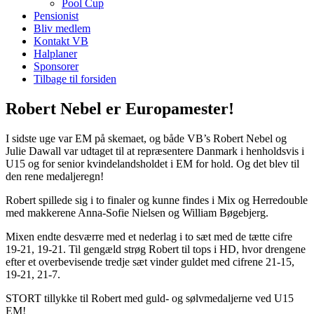
Pool Cup
Pensionist
Bliv medlem
Kontakt VB
Halplaner
Sponsorer
Tilbage til forsiden
Robert Nebel er Europamester!
I sidste uge var EM på skemaet, og både VB’s Robert Nebel og
Julie Dawall var udtaget til at repræsentere Danmark i henholdsvis i
U15 og for senior kvindelandsholdet i EM for hold. Og det blev til
den rene medaljeregn!
Robert spillede sig i to finaler og kunne findes i Mix og Herredouble
med makkerene Anna-Sofie Nielsen og William Bøgebjerg.
Mixen endte desværre med et nederlag i to sæt med de tætte cifre
19-21, 19-21. Til gengæld strøg Robert til tops i HD, hvor drengene
efter et overbevisende tredje sæt vinder guldet med cifrene 21-15,
19-21, 21-7.
STORT tillykke til Robert med guld- og sølvmedaljerne ved U15
EM!