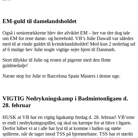
EM-guld til damelandsholdet
Også i seniorrækkerne blev der afviklet EM – her var der dog tale
om EM for rene dame- og herrehold. VB’s Julie Dawall var således
med til at vinde guldet til kvindelandsholdet! Med kun 2 nederlag ud
af 6 mulige hev Julie nogle vigtige sejre hjem til Danmark.
Stort tillykke til Julie og resten af pigerne med den flotte
guldmedalje!
Næste stop for Julie er Barcelona Spain Masters i denne uge.
VIGTIG Nedrykningskamp i Badmintonligaen d.
28. februar
HUSK at VB har en vigtig ligakamp fredag d. 28. februar! VB’erne
er endt i nedrykningsspillet, og skal nu kæmpe for at blive i ligaen.
Derfor håber vi at i alle har lyst til at komme i hallen og støtte
spillerne, når de tager imod TSS på hjemmebane. TSS har et stærkt