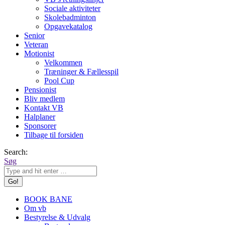
Sociale aktiviteter
Skolebadminton
Opgavekatalog
Senior
Veteran
Motionist
Velkommen
Træninger & Fællesspil
Pool Cup
Pensionist
Bliv medlem
Kontakt VB
Halplaner
Sponsorer
Tilbage til forsiden
Search:
Søg
BOOK BANE
Om vb
Bestyrelse & Udvalg