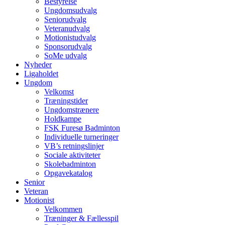
Bestyrelse
Ungdomsudvalg
Seniorudvalg
Veteranudvalg
Motionistudvalg
Sponsorudvalg
SoMe udvalg
Nyheder
Ligaholdet
Ungdom
Velkomst
Træningstider
Ungdomstrænere
Holdkampe
FSK Furesø Badminton
Individuelle turneringer
VB’s retningslinjer
Sociale aktiviteter
Skolebadminton
Opgavekatalog
Senior
Veteran
Motionist
Velkommen
Træninger & Fællesspil