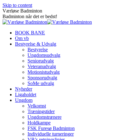
Skip to content
Værløse Badminton
Badminton når det er bedst!
BOOK BANE
Om vb
Bestyrelse & Udvalg
Bestyrelse
Ungdomsudvalg
Seniorudvalg
Veteranudvalg
Motionistudvalg
Sponsorudvalg
SoMe udvalg
Nyheder
Ligaholdet
Ungdom
Velkomst
Træningstider
Ungdomstrænere
Holdkampe
FSK Furesø Badminton
Individuelle turneringer
VB’s retningslinjer