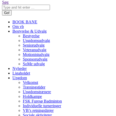
Søg
BOOK BANE
Om vb
Bestyrelse & Udvalg
Bestyrelse
Ungdomsudvalg
Seniorudvalg
Veteranudvalg
Motionistudvalg
Sponsorudvalg
SoMe udvalg
Nyheder
Ligaholdet
Ungdom
Velkomst
Træningstider
Ungdomstrænere
Holdkampe
FSK Furesø Badminton
Individuelle turneringer
VB’s retningslinjer
Sociale aktiviteter