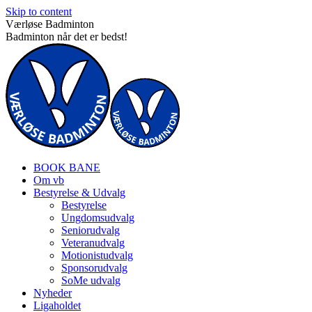
Skip to content
Værløse Badminton
Badminton når det er bedst!
BOOK BANE
Om vb
Bestyrelse & Udvalg
Bestyrelse
Ungdomsudvalg
Seniorudvalg
Veteranudvalg
Motionistudvalg
Sponsorudvalg
SoMe udvalg
Nyheder
Ligaholdet