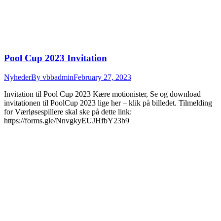
Pool Cup 2023 Invitation
Nyheder
By
vbbadmin
February 27, 2023
Invitation til Pool Cup 2023 Kære motionister, Se og download
invitationen til PoolCup 2023 lige her – klik på billedet. Tilmelding
for Værløsespillere skal ske på dette link:
https://forms.gle/NnvgkyEUJHfbY23b9