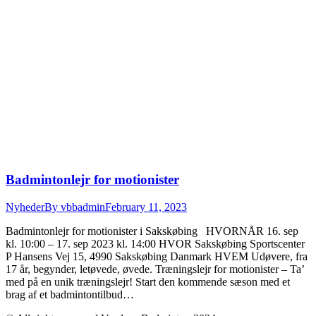
Badmintonlejr for motionister
Nyheder
By
vbbadmin
February 11, 2023
Badmintonlejr for motionister i Sakskøbing HVORNÅR 16. sep
kl. 10:00 – 17. sep 2023 kl. 14:00 HVOR Sakskøbing Sportscenter
P Hansens Vej 15, 4990 Sakskøbing Danmark HVEM Udøvere, fra
17 år, begynder, letøvede, øvede. Træningslejr for motionister – Ta’
med på en unik træningslejr! Start den kommende sæson med et
brag af et badmintontilbud…