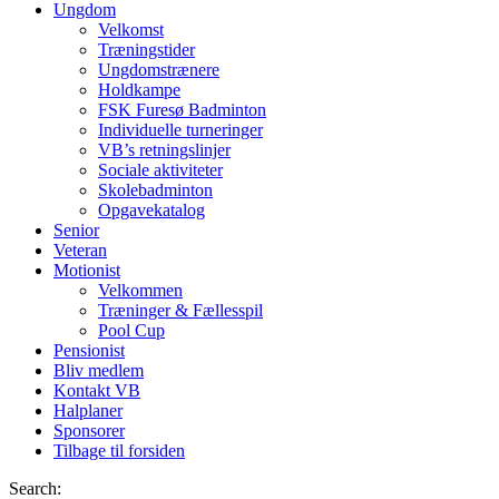
Ungdom
Velkomst
Træningstider
Ungdomstrænere
Holdkampe
FSK Furesø Badminton
Individuelle turneringer
VB’s retningslinjer
Sociale aktiviteter
Skolebadminton
Opgavekatalog
Senior
Veteran
Motionist
Velkommen
Træninger & Fællesspil
Pool Cup
Pensionist
Bliv medlem
Kontakt VB
Halplaner
Sponsorer
Tilbage til forsiden
Search: