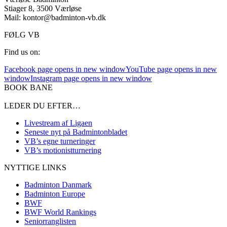
Stiager 8, 3500 Værløse
Mail: kontor@badminton-vb.dk
FØLG VB
Find us on:
Facebook page opens in new window
YouTube page opens in new
window
Instagram page opens in new window
BOOK BANE
LEDER DU EFTER…
Livestream af Ligaen
Seneste nyt på Badmintonbladet
VB’s egne turneringer
VB’s motionistturnering
NYTTIGE LINKS
Badminton Danmark
Badminton Europe
BWF
BWF World Rankings
Seniorranglisten