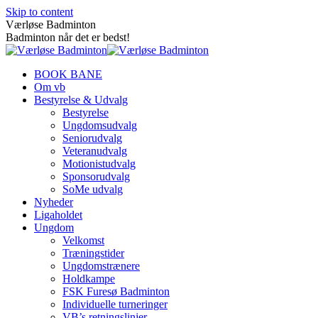
Skip to content
Værløse Badminton
Badminton når det er bedst!
BOOK BANE
Om vb
Bestyrelse & Udvalg
Bestyrelse
Ungdomsudvalg
Seniorudvalg
Veteranudvalg
Motionistudvalg
Sponsorudvalg
SoMe udvalg
Nyheder
Ligaholdet
Ungdom
Velkomst
Træningstider
Ungdomstrænere
Holdkampe
FSK Furesø Badminton
Individuelle turneringer
VB’s retningslinjer