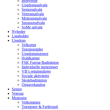
Bestyrelse
Ungdomsudvalg
Seniorudvalg
Veteranudvalg
Motionistudvalg
Sponsorudvalg
SoMe udvalg
Nyheder
Ligaholdet
Ungdom
Velkomst
Træningstider
Ungdomstrænere
Holdkampe
FSK Furesø Badminton
Individuelle turneringer
VB’s retningslinjer
Sociale aktiviteter
Skolebadminton
Opgavekatalog
Senior
Veteran
Motionist
Velkommen
Træninger & Fællesspil