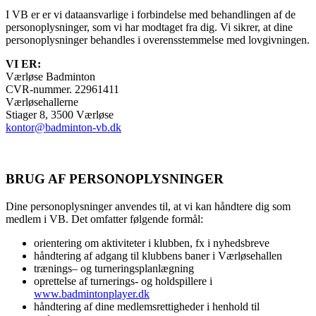
I VB er er vi dataansvarlige i forbindelse med behandlingen af de
personoplysninger, som vi har modtaget fra dig. Vi sikrer, at dine
personoplysninger behandles i overensstemmelse med lovgivningen.
VI ER:
Værløse Badminton
CVR-nummer. 22961411
Værløsehallerne
Stiager 8, 3500 Værløse
kontor@badminton-vb.dk
BRUG AF PERSONOPLYSNINGER
Dine personoplysninger anvendes til, at vi kan håndtere dig som
medlem i VB. Det omfatter følgende formål:
orientering om aktiviteter i klubben, fx i nyhedsbreve
håndtering af adgang til klubbens baner i Værløsehallen
trænings– og turneringsplanlægning
oprettelse af turnerings- og holdspillere i
www.badmintonplayer.dk
håndtering af dine medlemsrettigheder i henhold til