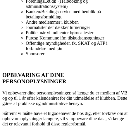
ForeningsLet.dk
(Halbooking og
administrationssystem)
Banken/Betalingsservice med henblik på
betalingsformidling
Andre medlemmer i klubben
Journalister der dækker turneringer
Politiet når vi indhenter børneattester
Furesø Kommune ifm tilskudsansøgninger
Offentlige myndigheder, fx. SKAT og ATP i
forbindelse med løn
Sponsorer
OPBEVARING AF DINE
PERSONOPLYSNINGER
Vi opbevarer dine personoplysninger, så længe du er medlem af VB
og op til 1 år efter kalenderåret for din udmeldelse af klubben. Dette
gøres af praktiske og administrative hensyn.
Såfremt vi måtte have et tilgodehavende hos dig, eller lovkrav om at
opbevare oplysninger længere, vil vi opbevare dine data, så længe
det er relevant i forhold til disse regler/formål.