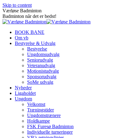
Skip to content
Værløse Badminton
Badminton når det er bedst!
BOOK BANE
Om vb
Bestyrelse & Udvalg
Bestyrelse
Ungdomsudvalg
Seniorudvalg
Veteranudvalg
Motionistudvalg
Sponsorudvalg
SoMe udvalg
Nyheder
Ligaholdet
Ungdom
Velkomst
Træningstider
Ungdomstrænere
Holdkampe
FSK Furesø Badminton
Individuelle turneringer
VB’s retningslinjer