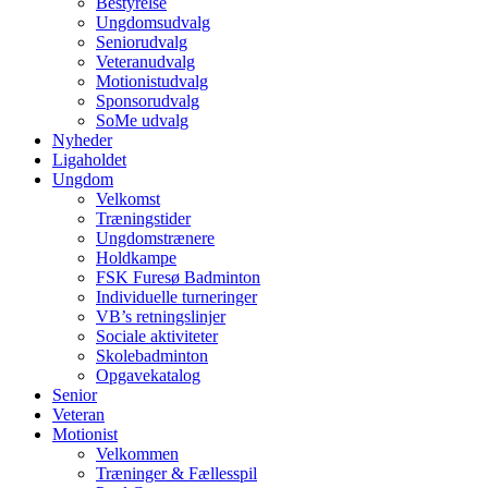
Bestyrelse
Ungdomsudvalg
Seniorudvalg
Veteranudvalg
Motionistudvalg
Sponsorudvalg
SoMe udvalg
Nyheder
Ligaholdet
Ungdom
Velkomst
Træningstider
Ungdomstrænere
Holdkampe
FSK Furesø Badminton
Individuelle turneringer
VB’s retningslinjer
Sociale aktiviteter
Skolebadminton
Opgavekatalog
Senior
Veteran
Motionist
Velkommen
Træninger & Fællesspil