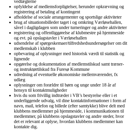
vedtægterne
opfyldelse af medlemsforpligtelser, herunder opkrævning og
registrering af betaling af kontingent
afholdelse af sociale arrangementer og sportslige aktiviteter
brug af situationsbilleder taget i og omkring Værløsehallen,
såvel i dagligdagen som under turneringer og andre aktiviteter
registrering og offentliggørelse af klubmestre på hjemmeside
og evt. på opslagstavler i Værløsehallen
udsendelse af spørgeskemaer/tilfredshedsundersøgelser om dit
medlemskab i klubben
opbevaring af oplysninger med historisk værdi til statistik og
lignende
opgørelse og dokumentation af medlemstilskud samt træner-
og instruktørtilskud fra Furesø Kommune
udredning af eventuelle økonomiske mellemværender, fx
udlæg
oplysninger om forældre til børn og unge under 18 år af
hensyn til kontaktmuligheder
hvis du som frivillig indtræder i VB’s bestyrelse eller i et
underliggende udvalg, vil dine kontaktinformationer i form af
navn, mail, telefon og billede (efter samtykke) blive delt med
klubbens medlemmer på hjemmeside, i kommunikationen til
medlemmer, på klubbens opslagstavler og andre steder, hvor
det er relevant at oplyse, hvordan klubbens medlemmer kan
kontakte dig.