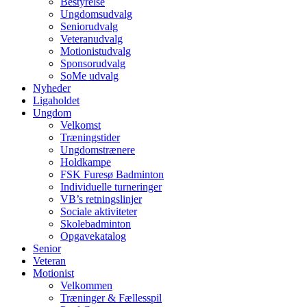
Bestyrelse
Ungdomsudvalg
Seniorudvalg
Veteranudvalg
Motionistudvalg
Sponsorudvalg
SoMe udvalg
Nyheder
Ligaholdet
Ungdom
Velkomst
Træningstider
Ungdomstrænere
Holdkampe
FSK Furesø Badminton
Individuelle turneringer
VB’s retningslinjer
Sociale aktiviteter
Skolebadminton
Opgavekatalog
Senior
Veteran
Motionist
Velkommen
Træninger & Fællesspil