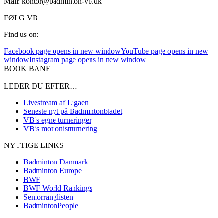
Mail: kontor@badminton-vb.dk
FØLG VB
Find us on:
Facebook page opens in new window
YouTube page opens in new
window
Instagram page opens in new window
BOOK BANE
LEDER DU EFTER…
Livestream af Ligaen
Seneste nyt på Badmintonbladet
VB’s egne turneringer
VB’s motionistturnering
NYTTIGE LINKS
Badminton Danmark
Badminton Europe
BWF
BWF World Rankings
Seniorranglisten
BadmintonPeople