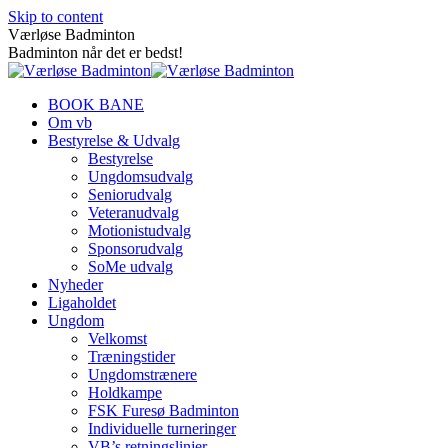
Skip to content
Værløse Badminton
Badminton når det er bedst!
BOOK BANE
Om vb
Bestyrelse & Udvalg
Bestyrelse
Ungdomsudvalg
Seniorudvalg
Veteranudvalg
Motionistudvalg
Sponsorudvalg
SoMe udvalg
Nyheder
Ligaholdet
Ungdom
Velkomst
Træningstider
Ungdomstrænere
Holdkampe
FSK Furesø Badminton
Individuelle turneringer
VB’s retningslinjer