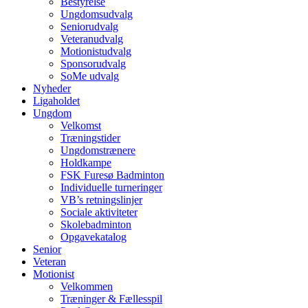
Bestyrelse
Ungdomsudvalg
Seniorudvalg
Veteranudvalg
Motionistudvalg
Sponsorudvalg
SoMe udvalg
Nyheder
Ligaholdet
Ungdom
Velkomst
Træningstider
Ungdomstrænere
Holdkampe
FSK Furesø Badminton
Individuelle turneringer
VB’s retningslinjer
Sociale aktiviteter
Skolebadminton
Opgavekatalog
Senior
Veteran
Motionist
Velkommen
Træninger & Fællesspil