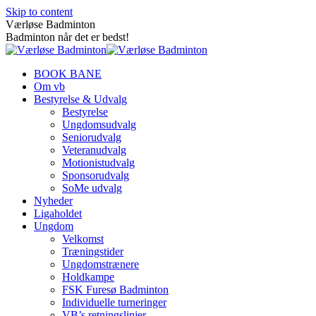
Skip to content
Værløse Badminton
Badminton når det er bedst!
BOOK BANE
Om vb
Bestyrelse & Udvalg
Bestyrelse
Ungdomsudvalg
Seniorudvalg
Veteranudvalg
Motionistudvalg
Sponsorudvalg
SoMe udvalg
Nyheder
Ligaholdet
Ungdom
Velkomst
Træningstider
Ungdomstrænere
Holdkampe
FSK Furesø Badminton
Individuelle turneringer
VB’s retningslinjer