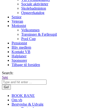
Sociale aktiviteter
Skolebadminton
Opgavekatalog
Senior
Veteran
Motionist
Velkommen
Træninger & Fællesspil
Pool Cup
Pensionist
Bliv medlem
Kontakt VB
Halplaner
Sponsorer
Tilbage til forsiden
Search:
Søg
BOOK BANE
Om vb
Bestyrelse & Udvalg