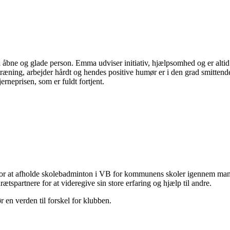
 åbne og glade person. Emma udviser initiativ, hjælpsomhed og er altid v
æning, arbejder hårdt og hendes positive humør er i den grad smittend
erneprisen, som er fuldt fortjent.
 for at afholde skolebadminton i VB for kommunens skoler igennem mange
tspartnere for at videregive sin store erfaring og hjælp til andre.
r en verden til forskel for klubben.