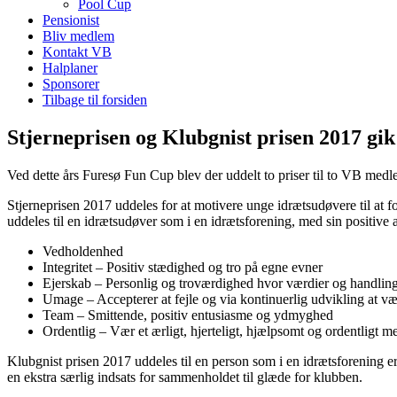
Pool Cup
Pensionist
Bliv medlem
Kontakt VB
Halplaner
Sponsorer
Tilbage til forsiden
Stjerneprisen og Klubgnist prisen 2017 gik
Ved dette års Furesø Fun Cup blev der uddelt to priser til to VB medl
Stjerneprisen 2017 uddeles for at motivere unge idrætsudøvere til at f
uddeles til en idrætsudøver som i en idrætsforening, med sin positive a
Vedholdenhed
Integritet – Positiv stædighed og tro på egne evner
Ejerskab – Personlig og troværdighed hvor værdier og handlin
Umage – Accepterer at fejle og via kontinuerlig udvikling at væ
Team – Smittende, positiv entusiasme og ydmyghed
Ordentlig – Vær et ærligt, hjerteligt, hjælpsomt og ordentligt 
Klubgnist prisen 2017 uddeles til en person som i en idrætsforening er 
en ekstra særlig indsats for sammenholdet til glæde for klubben.