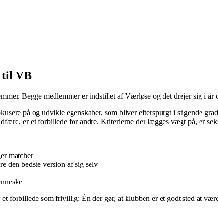
 til VB
emmer. Begge medlemmer er indstillet af Værløse og det drejer sig i år 
okusere på og udvikle egenskaber, som bliver efterspurgt i stigende grad 
dfærd, er et forbillede for andre. Kriterierne der lægges vægt på, er se
ger matcher
re den bedste version af sig selv
menneske
et forbillede som frivillig: Én der gør, at klubben er et godt sted at vær