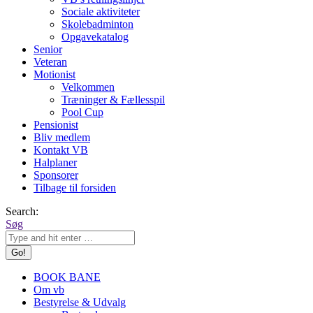
Sociale aktiviteter
Skolebadminton
Opgavekatalog
Senior
Veteran
Motionist
Velkommen
Træninger & Fællesspil
Pool Cup
Pensionist
Bliv medlem
Kontakt VB
Halplaner
Sponsorer
Tilbage til forsiden
Search:
Søg
BOOK BANE
Om vb
Bestyrelse & Udvalg