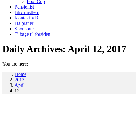
Pool Cup
Pensionist
Bliv medlem
Kontakt VB
Halplaner
Sponsorer
Tilbage til forsiden
Daily Archives:
April 12, 2017
You are here:
Home
2017
April
12