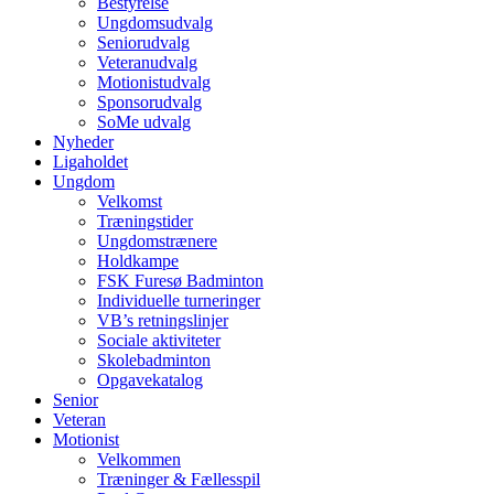
Bestyrelse
Ungdomsudvalg
Seniorudvalg
Veteranudvalg
Motionistudvalg
Sponsorudvalg
SoMe udvalg
Nyheder
Ligaholdet
Ungdom
Velkomst
Træningstider
Ungdomstrænere
Holdkampe
FSK Furesø Badminton
Individuelle turneringer
VB’s retningslinjer
Sociale aktiviteter
Skolebadminton
Opgavekatalog
Senior
Veteran
Motionist
Velkommen
Træninger & Fællesspil