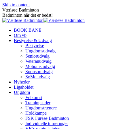
Skip to content
Værløse Badminton
Badminton når det er bedst!
BOOK BANE
Om vb
Bestyrelse & Udvalg
Bestyrelse
Ungdomsudvalg
Seniorudvalg
Veteranudvalg
Motionistudvalg
Sponsorudvalg
SoMe udvalg
Nyheder
Ligaholdet
Ungdom
Velkomst
Træningstider
Ungdomstrænere
Holdkampe
FSK Furesø Badminton
Individuelle turneringer
VB’s retningslinjer