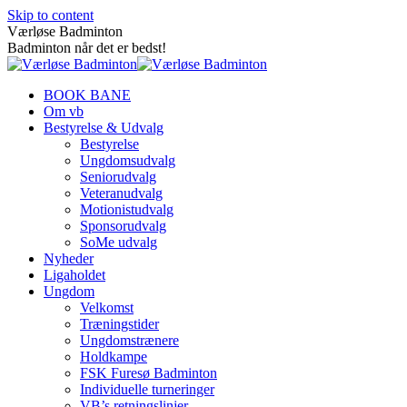
Skip to content
Værløse Badminton
Badminton når det er bedst!
BOOK BANE
Om vb
Bestyrelse & Udvalg
Bestyrelse
Ungdomsudvalg
Seniorudvalg
Veteranudvalg
Motionistudvalg
Sponsorudvalg
SoMe udvalg
Nyheder
Ligaholdet
Ungdom
Velkomst
Træningstider
Ungdomstrænere
Holdkampe
FSK Furesø Badminton
Individuelle turneringer
VB’s retningslinjer