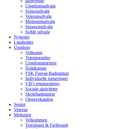
Bestyrelse
Ungdomsudvalg
Seniorudvalg
Veteranudvalg
Motionistudvalg
Sponsorudvalg
SoMe udvalg
Nyheder
Ligaholdet
Ungdom
Velkomst
Træningstider
Ungdomstrænere
Holdkampe
FSK Furesø Badminton
Individuelle turneringer
VB’s retningslinjer
Sociale aktiviteter
Skolebadminton
Opgavekatalog
Senior
Veteran
Motionist
Velkommen
Træninger & Fællesspil