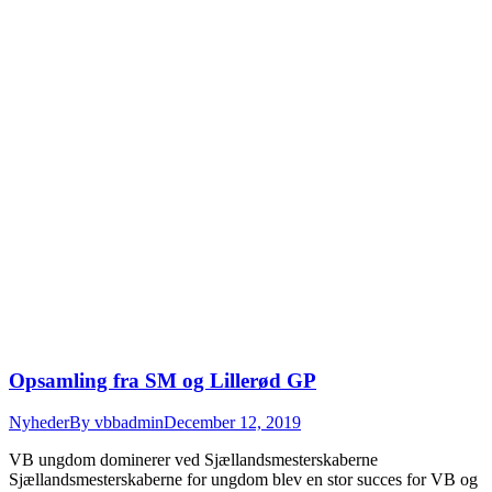
Opsamling fra SM og Lillerød GP
Nyheder
By
vbbadmin
December 12, 2019
VB ungdom dominerer ved Sjællandsmesterskaberne
Sjællandsmesterskaberne for ungdom blev en stor succes for VB og