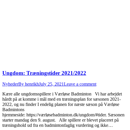
Ungdom: Træningstider 2021/2022
Nyheder
By
henrikh
July 25, 2021
Leave a comment
Kære alle ungdomsspillere i Værløse Badminton Vi har arbejdet
hårdt på at komme i mål med en træningsplan for sæsonen 2021-
2022, og nu finder I endelig planen for næste sæson på Værløse
Badmintons
hjemmeside: https://værløsebadminton.dk/ungdom/#tider. Sæsonen
starter mandag den 9. august. Alle spillere er blevet placeret på
træningshold ud fra en badmintonfaglig vurdering og ikke…