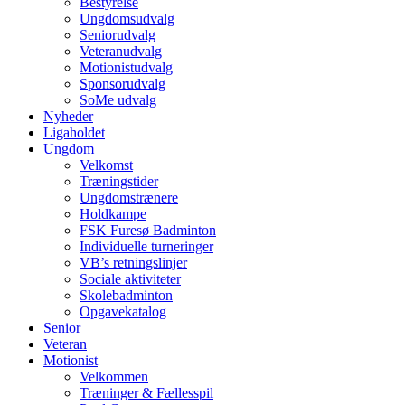
Bestyrelse
Ungdomsudvalg
Seniorudvalg
Veteranudvalg
Motionistudvalg
Sponsorudvalg
SoMe udvalg
Nyheder
Ligaholdet
Ungdom
Velkomst
Træningstider
Ungdomstrænere
Holdkampe
FSK Furesø Badminton
Individuelle turneringer
VB’s retningslinjer
Sociale aktiviteter
Skolebadminton
Opgavekatalog
Senior
Veteran
Motionist
Velkommen
Træninger & Fællesspil