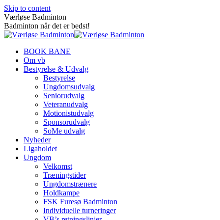
Skip to content
Værløse Badminton
Badminton når det er bedst!
BOOK BANE
Om vb
Bestyrelse & Udvalg
Bestyrelse
Ungdomsudvalg
Seniorudvalg
Veteranudvalg
Motionistudvalg
Sponsorudvalg
SoMe udvalg
Nyheder
Ligaholdet
Ungdom
Velkomst
Træningstider
Ungdomstrænere
Holdkampe
FSK Furesø Badminton
Individuelle turneringer
VB’s retningslinjer