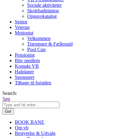
Sociale aktiviteter
Skolebadminton
Opgavekatalog
Senior
Veteran
Motionist
Velkommen
Træninger & Fællesspil
Pool Cup
Pensionist
Bliv medlem
Kontakt VB
Halplaner
Sponsorer
Tilbage til forsiden
Search:
Søg
BOOK BANE
Om vb
Bestyrelse & Udvalg