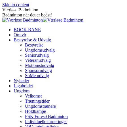
Skip to content
Værløse Badminton
Badminton når det er bedst!
BOOK BANE
Om vb
Bestyrelse & Udvalg
Bestyrelse
Ungdomsudvalg
Seniorudvalg
Veteranudvalg
Motionistudvalg
Sponsorudvalg
SoMe udvalg
Nyheder
Ligaholdet
Ungdom
Velkomst
Træningstider
Ungdomstrænere
Holdkampe
FSK Furesø Badminton
Individuelle turneringer
VB’s retningslinjer