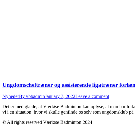
Ungdomscheftræner og assisterende ligatræner forlæ
Nyheder
By
vbbadmin
January 7, 2022
Leave a comment
Det er med glæde, at Værløse Badminton kan oplyse, at man har forlæ
vi i en situation, hvor vi skulle genfinde os selv som ungdomsklub p
© All rights reserved Værløse Badminton 2024