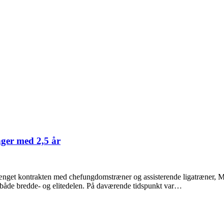
nger med 2,5 år
nget kontrakten med chefungdomstræner og assisterende ligatræner, Mik
å både bredde- og elitedelen. På daværende tidspunkt var…