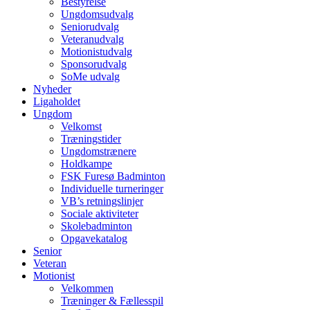
Bestyrelse
Ungdomsudvalg
Seniorudvalg
Veteranudvalg
Motionistudvalg
Sponsorudvalg
SoMe udvalg
Nyheder
Ligaholdet
Ungdom
Velkomst
Træningstider
Ungdomstrænere
Holdkampe
FSK Furesø Badminton
Individuelle turneringer
VB’s retningslinjer
Sociale aktiviteter
Skolebadminton
Opgavekatalog
Senior
Veteran
Motionist
Velkommen
Træninger & Fællesspil