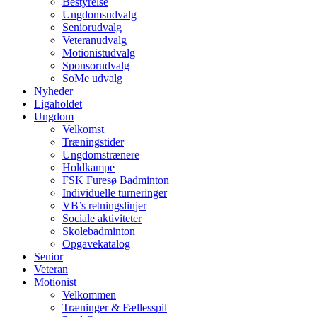
Bestyrelse
Ungdomsudvalg
Seniorudvalg
Veteranudvalg
Motionistudvalg
Sponsorudvalg
SoMe udvalg
Nyheder
Ligaholdet
Ungdom
Velkomst
Træningstider
Ungdomstrænere
Holdkampe
FSK Furesø Badminton
Individuelle turneringer
VB’s retningslinjer
Sociale aktiviteter
Skolebadminton
Opgavekatalog
Senior
Veteran
Motionist
Velkommen
Træninger & Fællesspil