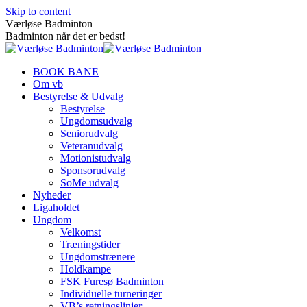
Skip to content
Værløse Badminton
Badminton når det er bedst!
BOOK BANE
Om vb
Bestyrelse & Udvalg
Bestyrelse
Ungdomsudvalg
Seniorudvalg
Veteranudvalg
Motionistudvalg
Sponsorudvalg
SoMe udvalg
Nyheder
Ligaholdet
Ungdom
Velkomst
Træningstider
Ungdomstrænere
Holdkampe
FSK Furesø Badminton
Individuelle turneringer
VB’s retningslinjer